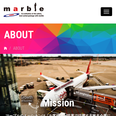
Togg
navig
ABOUT
ABOUT
Mission
マーブルのミッションは「お客様」が世界で活躍する有名企業に