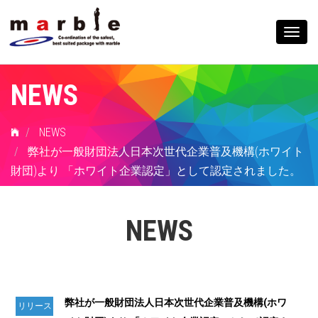
Togg
navig
NEWS
NEWS
弊社が一般財団法人日本次世代企業普及機構(ホワイト
財団)より 「ホワイト企業認定」として認定されました。
NEWS
弊社が一般財団法人日本次世代企業普及機構(ホワ
リリース