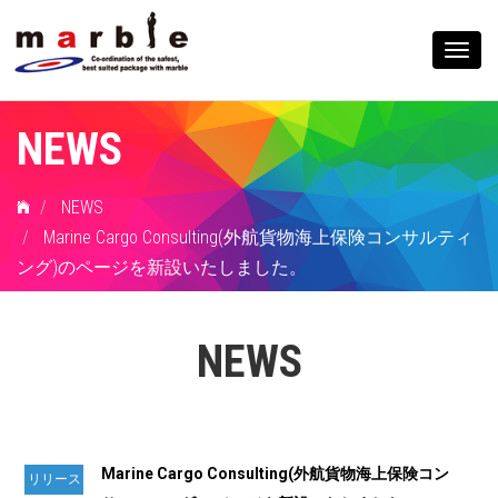
Togg
navig
NEWS
NEWS
Marine Cargo Consulting(外航貨物海上保険コンサルティ
ング)のページを新設いたしました。
NEWS
Marine Cargo Consulting(外航貨物海上保険コン
リリース